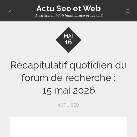
Skip
Actu Seo et Web
sear
to
Actu Seo et Web buzz astuce et conseil
content
MAI
16
Récapitulatif quotidien du
forum de recherche :
15 mai 2026
ACTU SEO