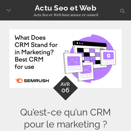
Skip
Actu Seo et Web
sear
to
Actu Seo et Web buzz astuce et conseil
content
AVR
06
Qu’est-ce qu’un CRM
pour le marketing ?