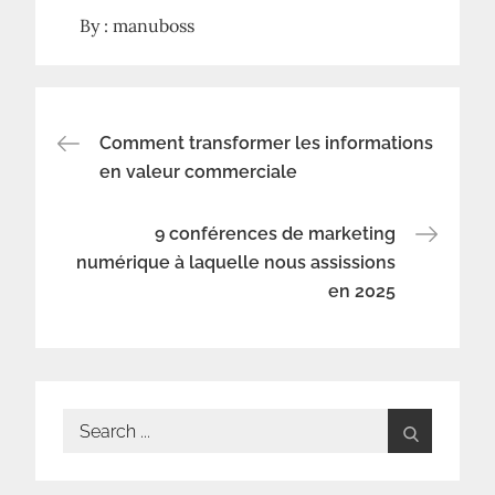
By :
manuboss
Navigation
Comment transformer les informations
en valeur commerciale
de
9 conférences de marketing
l’article
numérique à laquelle nous assissions
en 2025
Search
for: