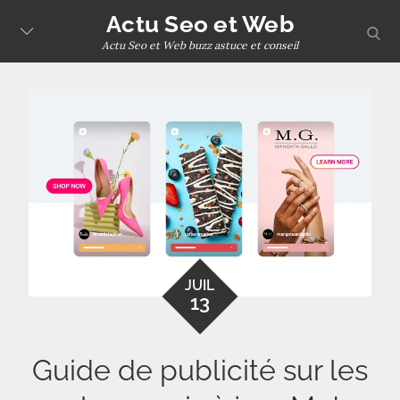
Skip
Actu Seo et Web
sear
to
Actu Seo et Web buzz astuce et conseil
content
JUIL
13
Guide de publicité sur les