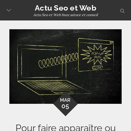
Skip
Actu Seo et Web
sear
to
Actu Seo et Web buzz astuce et conseil
content
MAR
05
Pour faire apparaître ou