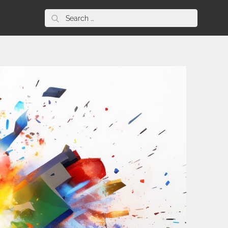
Search
for: