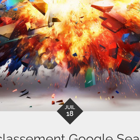
JUIL
18
 classement Google Sear