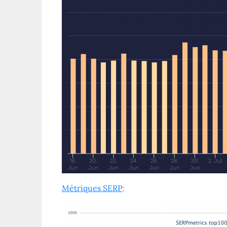
Métriques SERP
: