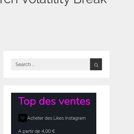
Search
for: