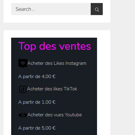
Search
for: