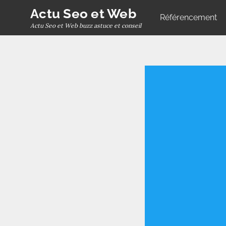
Skip
Actu Seo et Web
Référencement
to
Actu Seo et Web buzz astuce et conseil
content