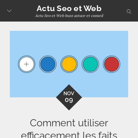
Skip
Actu Seo et Web
sear
to
Actu Seo et Web buzz astuce et conseil
content
NOV
09
Comment utiliser
efficacement les faits