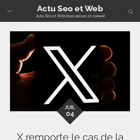
Skip
Actu Seo et Web
sear
to
Actu Seo et Web buzz astuce et conseil
content
JUIL
04
X remporte le cas de la