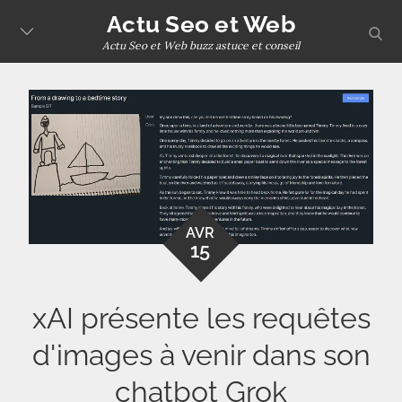
Skip
Actu Seo et Web
sear
to
Actu Seo et Web buzz astuce et conseil
content
AVR
15
xAI présente les requêtes
d'images à venir dans son
chatbot Grok