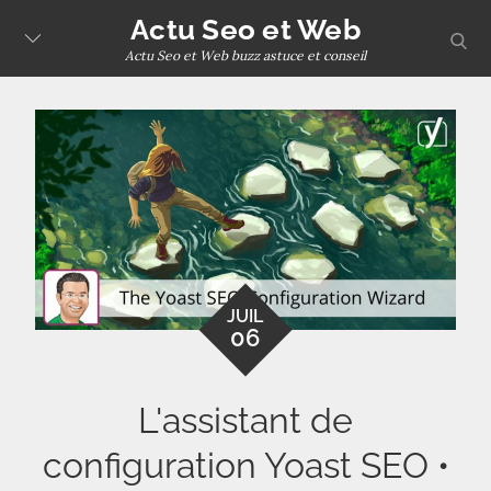
Skip
Actu Seo et Web
sear
to
Actu Seo et Web buzz astuce et conseil
content
JUIL
06
L'assistant de
configuration Yoast SEO •