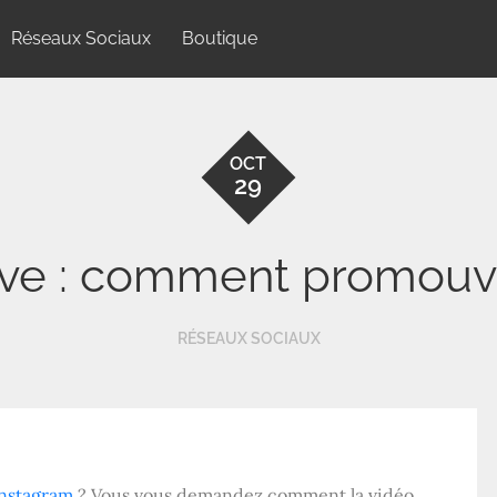
Réseaux Sociaux
Boutique
OCT
29
ive : comment promouvo
RÉSEAUX SOCIAUX
Instagram
? Vous vous demandez comment la vidéo