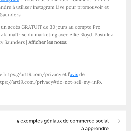
ndre à utiliser Instagram Live pour promouvoir et
 Saunders.
 un accès GRATUIT de 30 jours au compte Pro
ez la maîtrise du marketing avec Allie Bloyd. Postulez
ky Saunders |
Afficher les notes
:
se https://art19.com/privacy et l’
avis
de
e https://art19.com/privacy#do-not-sell-my-info.
5 exemples géniaux de commerce social
à apprendre