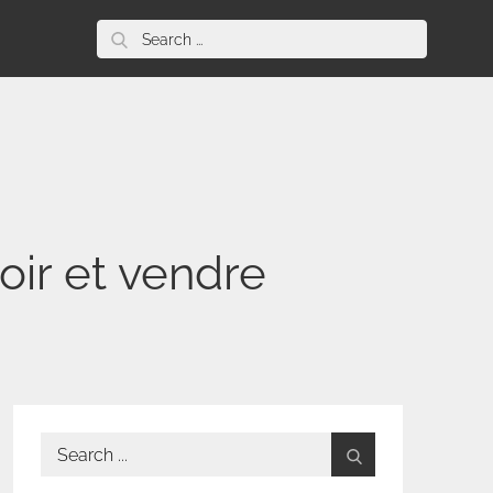
Search
for:
ir et vendre
Search
for: