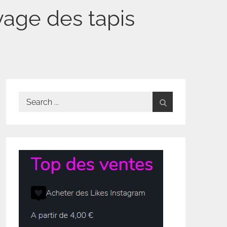
yage des tapis
Search
for: