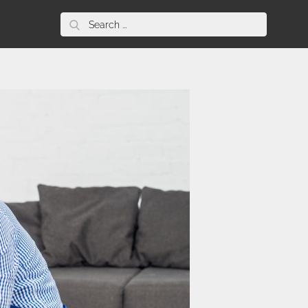
Search
for: