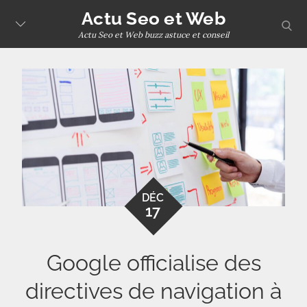
Skip
Actu Seo et Web
sear
to
Actu Seo et Web buzz astuce et conseil
content
DÉC
17
Google officialise des
directives de navigation à