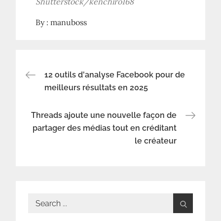
Shutterstock/kenchiro168
By :
manuboss
Navigation
12 outils d'analyse Facebook pour de
meilleurs résultats en 2025
de
Threads ajoute une nouvelle façon de
l’article
partager des médias tout en créditant
le créateur
Search
for: