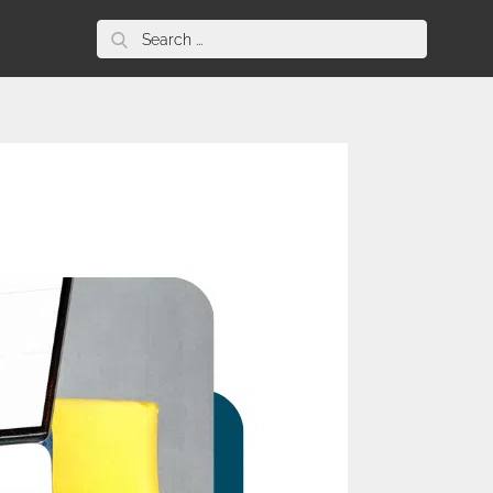
Search
for: