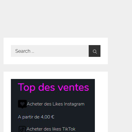
Search
for: