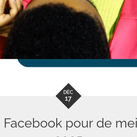
DÉC
17
se Facebook pour de meil