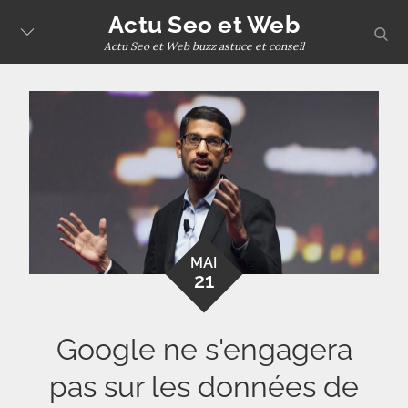
Skip
Actu Seo et Web
sear
to
Actu Seo et Web buzz astuce et conseil
content
MAI
21
Google ne s'engagera
pas sur les données de