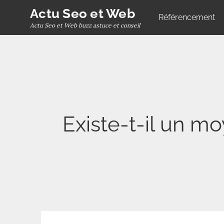
Skip
Actu Seo et Web
Référencement
to
Actu Seo et Web buzz astuce et conseil
content
Existe-t-il un m