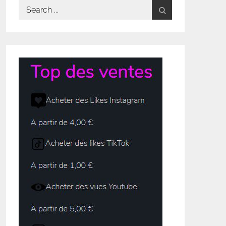
Search
for: