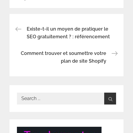
Navigation
Existe-t-il un moyen de pratiquer le
SEO gratuitement ? : référencement
de
Comment trouver et soumettre votre
l’article
plan de site Shopify
Search
for: