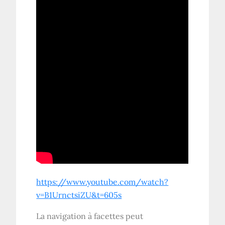
https://www.youtube.com/watch?
v=B1UrnctsiZU
&
t=605s
La navigation à facettes peut