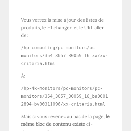
Vous verrez la mise à jour des listes de
produits, le
H1
changer, et le
URL
aller
de:
/hp-computing/pc-monitors/pc-
monitors/354_3057_30059_16_xx/xx-
criteria.html
À:
/hp-4k-monitors/pc-monitors/pc-
monitors/354_3057_30059_16_ba0001
2894-bv00311096/xx-criteria.html
Mais si vous revenez au bas de la page,
le
même bloc de contenu existe
ci-