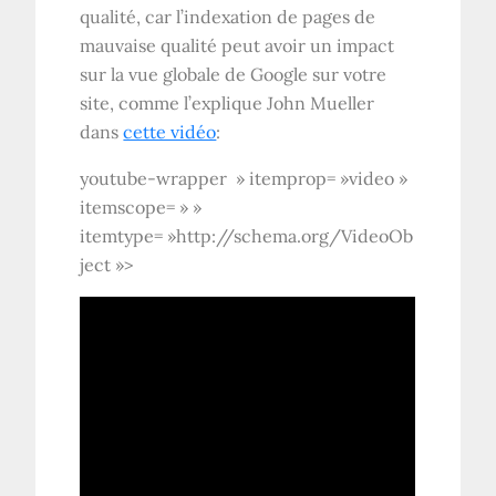
qualité, car l’indexation de pages de
mauvaise qualité peut avoir un impact
sur la vue globale de Google sur votre
site, comme l’explique John Mueller
dans
cette vidéo
:
youtube-wrapper » itemprop= »video »
itemscope= » »
itemtype= »http://schema.org/VideoOb
ject »>