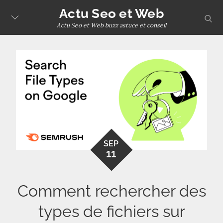
Skip
Actu Seo et Web
sear
to
Actu Seo et Web buzz astuce et conseil
content
SEP
11
Comment rechercher des
types de fichiers sur