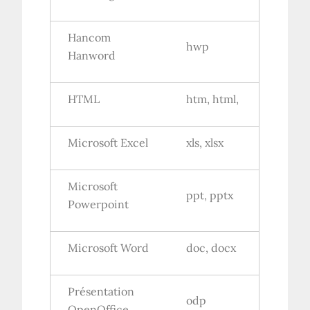
Hancom
hwp
Hanword
HTML
htm, html,
Microsoft Excel
xls, xlsx
Microsoft
ppt, pptx
Powerpoint
Microsoft Word
doc, docx
Présentation
odp
OpenOffice