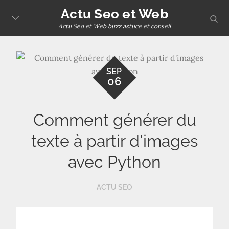
Skip
Actu Seo et Web
sear
to
Actu Seo et Web buzz astuce et conseil
content
SEP
06
Comment générer du
texte à partir d'images
avec Python
ACTU SEO