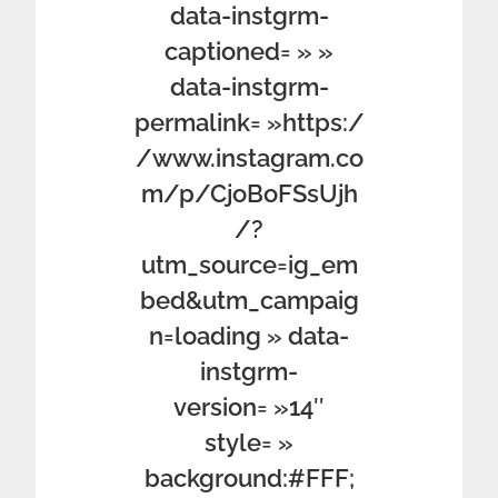
data-instgrm-
captioned= » »
data-instgrm-
permalink= »https:/
/www.instagram.co
m/p/CjoBoFSsUjh
/?
utm_source=ig_em
bed&utm_campaig
n=loading » data-
instgrm-
version= »14″
style= »
background:#FFF;