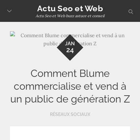
Skip
Actu Seo et Web
sear
to
Actu Seo et Web buzz astuce et conseil
content
JAN
24
Comment Blume
commercialise et vend à
un public de génération Z
RÉSEAUX SOCIAUX