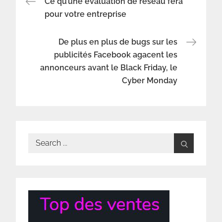
Navigation
Ce qu’une évaluation de réseau fera
pour votre entreprise
de
De plus en plus de bugs sur les
l’article
publicités Facebook agacent les
annonceurs avant le Black Friday, le
Cyber ​​Monday
Search
for: