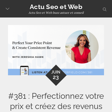
Skip
Actu Seo et Web
sear
to
Actu Seo et Web buzz astuce et conseil
content
JUIN
23
#381 : Perfectionnez votre
prix et créez des revenus