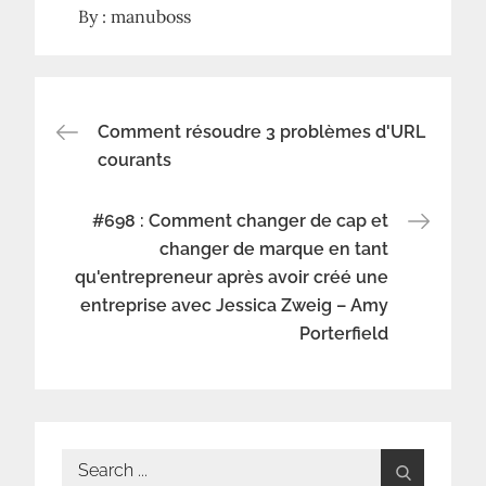
By :
manuboss
Navigation
Comment résoudre 3 problèmes d'URL
courants
de
#698 : Comment changer de cap et
l’article
changer de marque en tant
qu'entrepreneur après avoir créé une
entreprise avec Jessica Zweig – Amy
Porterfield
Search