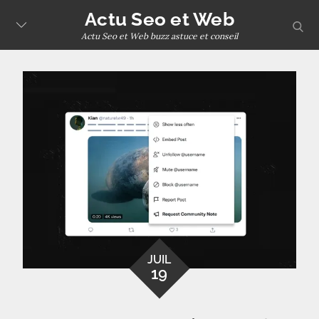
Skip
Actu Seo et Web
sear
to
Actu Seo et Web buzz astuce et conseil
content
JUIL
19