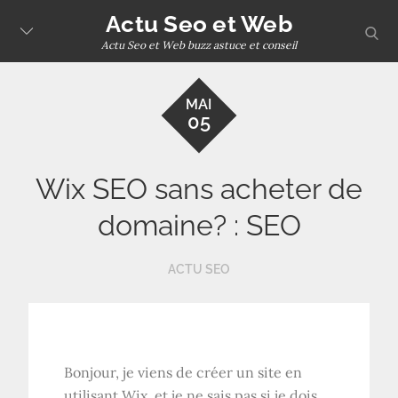
Skip
Actu Seo et Web
sear
to
Actu Seo et Web buzz astuce et conseil
content
MAI
05
Wix SEO sans acheter de
domaine? : SEO
ACTU SEO
Bonjour, je viens de créer un site en
utilisant Wix, et je ne sais pas si je dois