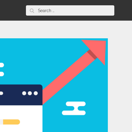
Search
for: