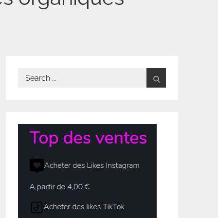
Search
for: