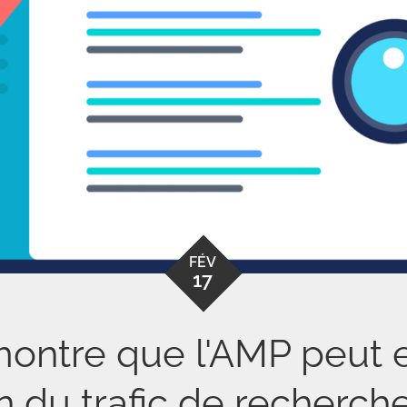
FÉV
17
ontre que l'AMP peut e
 du trafic de recherch