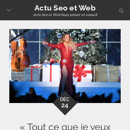
Skip
Actu Seo et Web
sear
to
Actu Seo et Web buzz astuce et conseil
content
DÉC
24
« Tout ce que je veux