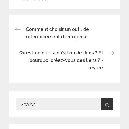
Navigation
Comment choisir un outil de
référencement d’entreprise
de
Qu’est-ce que la création de liens ? Et
l’article
pourquoi créez-vous des liens ? •
Levure
Search
for: