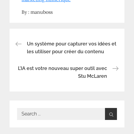
By :
manuboss
Navigation
Un système pour capturer vos idées et
les utiliser pour créer du contenu
de
L’IA est votre nouveau super outil avec
l’article
Stu McLaren
Search
for: