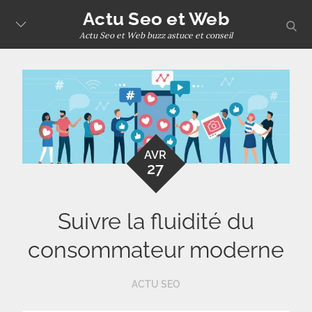
Skip
Actu Seo et Web
sear
to
Actu Seo et Web buzz astuce et conseil
content
AVR
27
Suivre la fluidité du
consommateur moderne
ACTU SEO