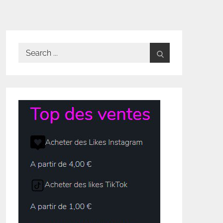
Search
for: