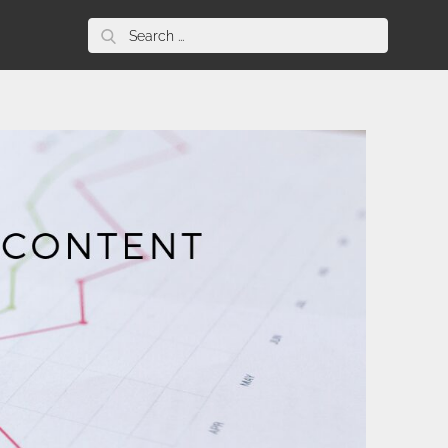
Search
for: