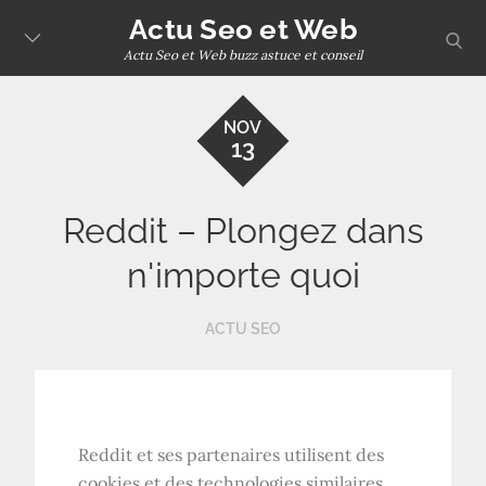
Skip
Actu Seo et Web
sear
to
Actu Seo et Web buzz astuce et conseil
content
NOV
13
Reddit – Plongez dans
n'importe quoi
ACTU SEO
Reddit et ses partenaires utilisent des
cookies et des technologies similaires