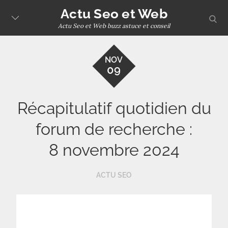
Skip
Actu Seo et Web
sear
to
Actu Seo et Web buzz astuce et conseil
content
NOV
09
Récapitulatif quotidien du
forum de recherche :
8 novembre 2024
ACTU SEO