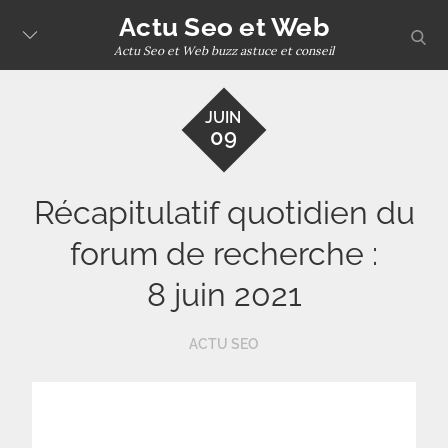
Skip
Actu Seo et Web
sear
to
Actu Seo et Web buzz astuce et conseil
content
JUIN
09
Récapitulatif quotidien du
forum de recherche :
8 juin 2021
ACTU SEO