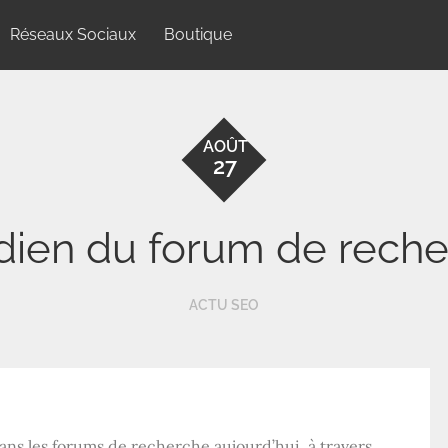
Réseaux Sociaux
Boutique
AOÛT
27
idien du forum de reche
ACTU SEO
 dans les forums de recherche aujourd’hui, à travers