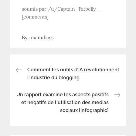
soumis par /u/Captain_Fatbelly__
[comments]
By :
manuboss
Navigation
Comment les outils d’IA révolutionnent
l’industrie du blogging
de
Un rapport examine les aspects positifs
l’article
et négatifs de l'utilisation des médias
sociaux [Infographic]