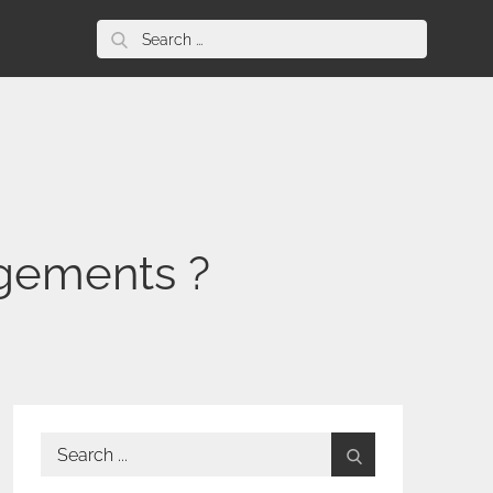
Search
for:
ngements ?
Search
for: