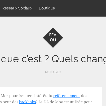
Réseaux Sociaux
Boutique
FÉV
06
 que c’est ? Quels cha
ACTU SEO
e Moz pour évaluer l’intérêt du
référencement
des
ts pour des
backlinks
? La DA de Moz est utilisée pour