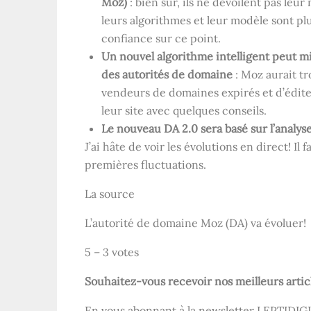
Moz)
: bien sûr, ils ne dévoilent pas le
leurs algorithmes et leur modèle sont plu
confiance sur ce point.
Un nouvel algorithme intelligent peut mi
des autorités de domaine
: Moz aurait t
vendeurs de domaines expirés et d’éditeu
leur site avec quelques conseils.
Le nouveau DA 2.0 sera basé sur l’analyse
J’ai hâte de voir les évolutions en direct! Il
premières fluctuations.
La source
L’autorité de domaine Moz (DA) va évoluer!
5
–
3
votes
Souhaitez-vous recevoir nos meilleurs artic
En vous abonnant à la newsletter LEPTIDIGI