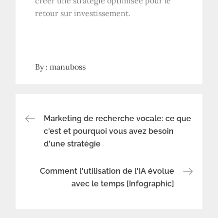
créer une stratégie optimisée pour le
retour sur investissement.
By :
manuboss
Navigation
Marketing de recherche vocale: ce que
c'est et pourquoi vous avez besoin
d'une stratégie
de
l’article
Comment l'utilisation de l'IA évolue
avec le temps [Infographic]