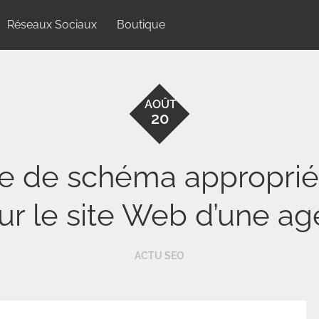
Réseaux Sociaux
Boutique
AOÛT
20
age de schéma approprié
sur le site Web d’une a
ACTU SEO