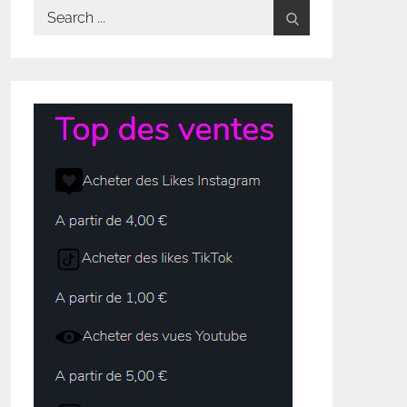
Search
for: