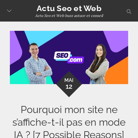
Skip
Actu Seo et Web
sear
to
Actu Seo et Web buzz astuce et conseil
content
MAI
12
Pourquoi mon site ne
s’affiche-t-il pas en mode
IA ? [7 Possible Reasons]