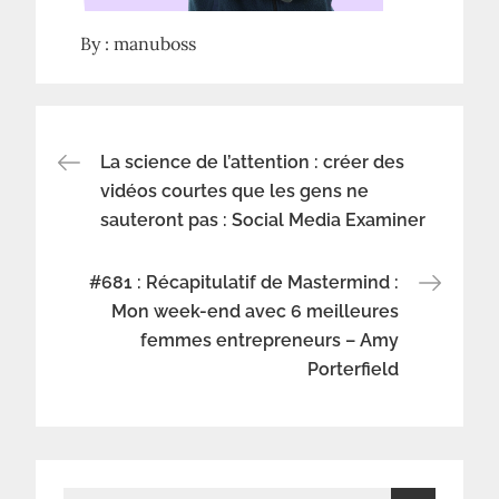
By :
manuboss
Navigation
La science de l’attention : créer des
vidéos courtes que les gens ne
sauteront pas : Social Media Examiner
de
l’article
#681 : Récapitulatif de Mastermind :
Mon week-end avec 6 meilleures
femmes entrepreneurs – Amy
Porterfield