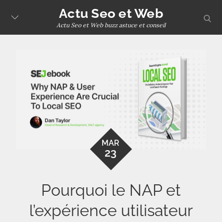
Skip
Actu Seo et Web
sear
to
Actu Seo et Web buzz astuce et conseil
content
MAR
23
Pourquoi le NAP et
l’expérience utilisateur