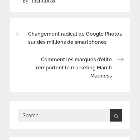
By :
manuboss
Navigation
Changement radical de Google Photos
sur des millions de smartphones
de
Comment les marques d’élite
l’article
remportent le marketing March
Madness
Search
for: