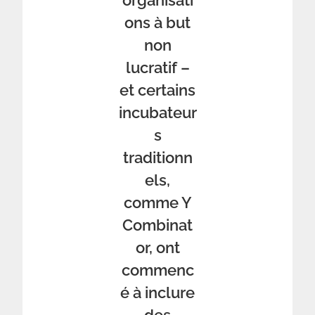
organisati
ons à but
non
lucratif –
et certains
incubateur
s
traditionn
els,
comme Y
Combinat
or, ont
commenc
é à inclure