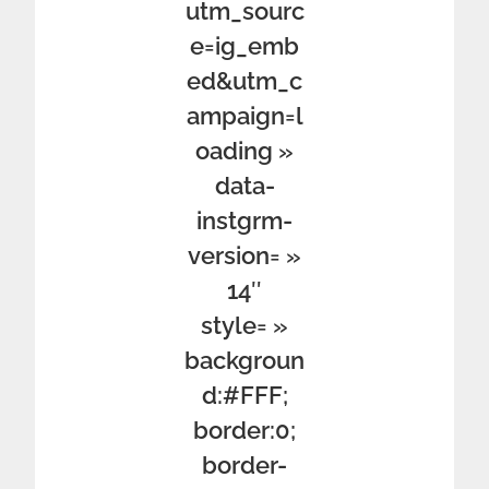
utm_sourc
e=ig_emb
ed&utm_c
ampaign=l
oading »
data-
instgrm-
version= »
14″
style= »
backgroun
d:#FFF;
border:0;
border-