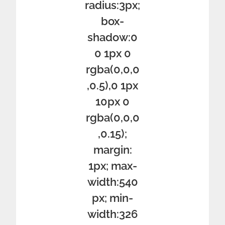
radius:3px;
box-
shadow:0
0 1px 0
rgba(0,0,0
,0.5),0 1px
10px 0
rgba(0,0,0
,0.15);
margin:
1px; max-
width:540
px; min-
width:326