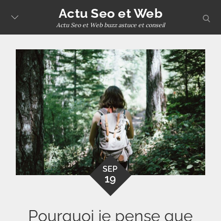
Skip
Actu Seo et Web
sear
to
Actu Seo et Web buzz astuce et conseil
content
SEP
19
Pourquoi je pense que