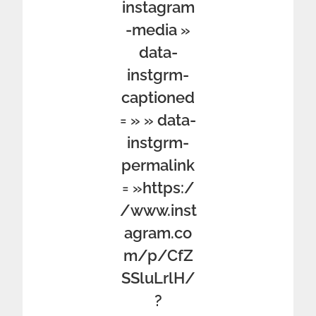
instagram
-media »
data-
instgrm-
captioned
= » » data-
instgrm-
permalink
= »https:/
/www.inst
agram.co
m/p/CfZ
SSluLrlH/
?