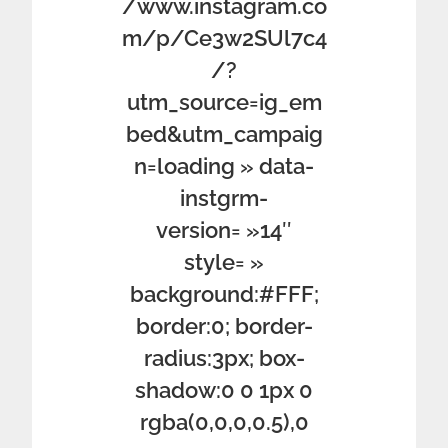
/www.instagram.co
m/p/Ce3w2SUl7c4
/?
utm_source=ig_em
bed&utm_campaig
n=loading » data-
instgrm-
version= »14″
style= »
background:#FFF;
border:0; border-
radius:3px; box-
shadow:0 0 1px 0
rgba(0,0,0,0.5),0