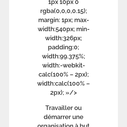
1px 10px 0
rgba(0,0,0,0.15);
margin: 1px; max-
width:540px; min-
width:326px;
padding:0;
width:99.375%;
width:-webkit-
calc(100% – 2px);
width:calc(100% –
2px); »/>
Travailler ou
démarrer une
organisation à but