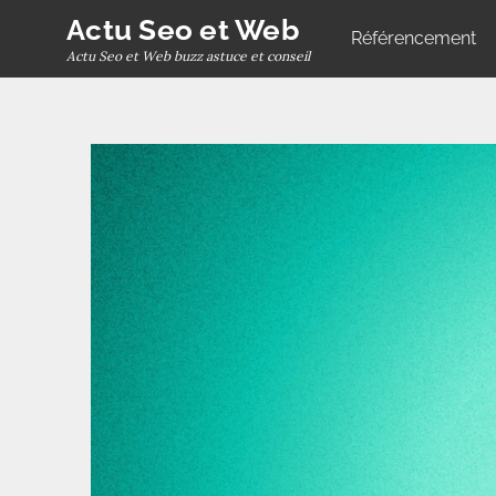
Skip
Actu Seo et Web
Référencement
to
Actu Seo et Web buzz astuce et conseil
content