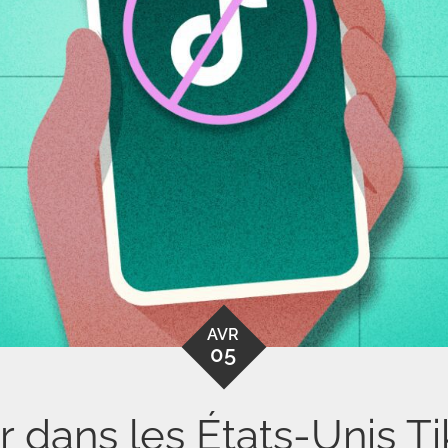
AVR
05
 dans les États-Unis T