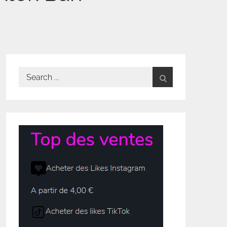
Search
for: