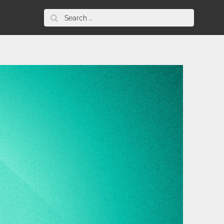
Search
for: