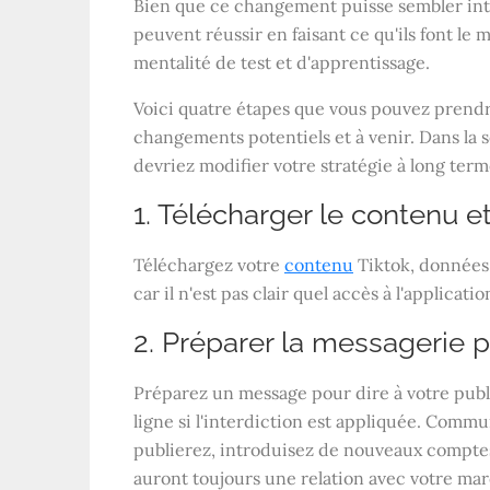
Bien que ce changement puisse sembler inti
peuvent réussir en faisant ce qu'ils font le 
mentalité de test et d'apprentissage.
Voici quatre étapes que vous pouvez prend
changements potentiels et à venir. Dans la 
devriez modifier votre stratégie à long term
1. Télécharger le contenu e
Téléchargez votre
contenu
Tiktok, données 
car il n'est pas clair quel accès à l'applicat
2. Préparer la messagerie p
Préparez un message pour dire à votre pub
ligne si l'interdiction est appliquée. Commu
publierez, introduisez de nouveaux comptes 
auront toujours une relation avec votre mar