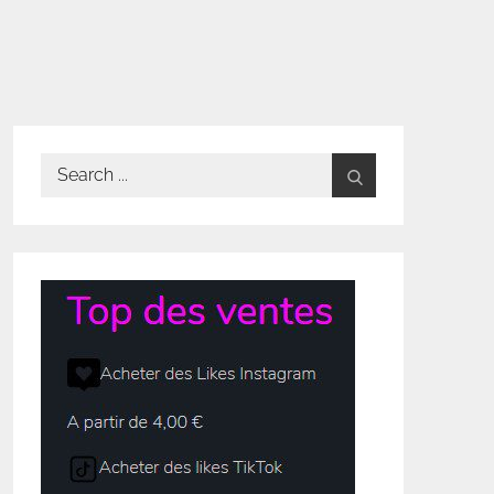
Search
for: