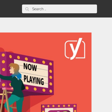
Search
for: