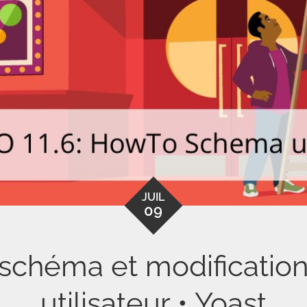
JUIL
09
 schéma et modifications
utilisateur • Yoast