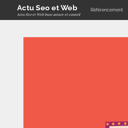
Skip
Actu Seo et Web
Référencement
to
Actu Seo et Web buzz astuce et conseil
content