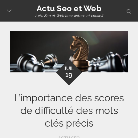
Skip
Actu Seo et Web
sear
to
Actu Seo et Web buzz astuce et conseil
content
JUIL
19
L’importance des scores
de difficulté des mots
clés précis