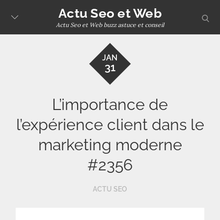
Skip
Actu Seo et Web
sear
to
Actu Seo et Web buzz astuce et conseil
content
JAN
31
L’importance de
l’expérience client dans le
marketing moderne
#2356
ACTU SEO