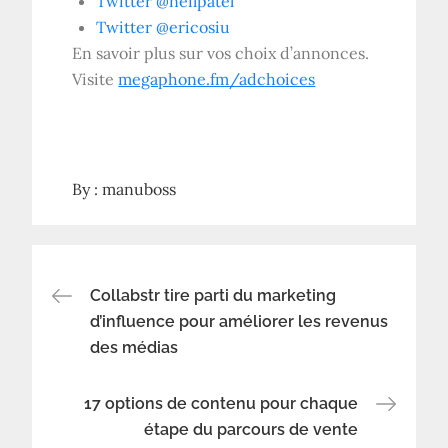
Twitter @neilpatel
Twitter @ericosiu
En savoir plus sur vos choix d’annonces.
Visite
megaphone.fm/adchoices
By :
manuboss
Navigation
Collabstr tire parti du marketing
d’influence pour améliorer les revenus
des médias
de
l’article
17 options de contenu pour chaque
étape du parcours de vente