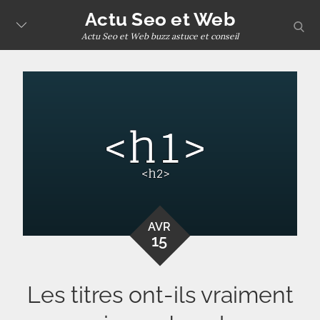
Skip
Actu Seo et Web
sear
to
Actu Seo et Web buzz astuce et conseil
content
AVR
15
Les titres ont-ils vraiment