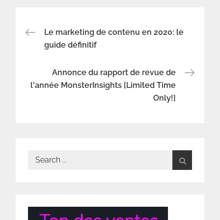
Navigation
Le marketing de contenu en 2020: le
guide définitif
de
Annonce du rapport de revue de
l’article
l'année MonsterInsights [Limited Time
Only!]
Search
for: