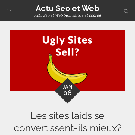
Skip
Actu Seo et Web
sear
to
Actu Seo et Web buzz astuce et conseil
content
JAN
06
Les sites laids se
convertissent-ils mieux?