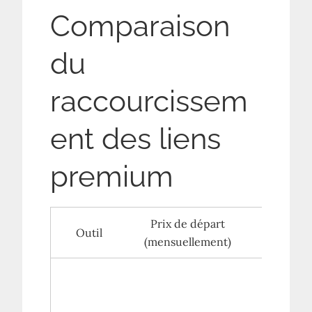
Comparaison
du
raccourcissem
ent des liens
premium
Prix ​​de départ
Fonction
Outil
(mensuellement)
supéri
Domaine
marque,
analyses