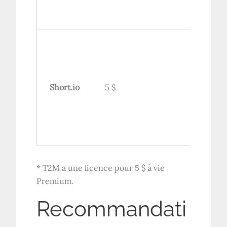
protecti
mot de p
Ciblage 
appareil,
expirati
Short.io
5 $
étiquett
blanche,
webhoo
* T2M a une licence pour 5 $ à vie
Premium.
Recommandati