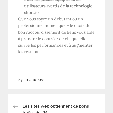
utilisateurs avertis de la technologie:
short.io
Que vous soyez un débutant ou un
professionnel numérique – le choix du
bon raccourcissement de liens vous aide
à prendre le contrôle de chaque clic, à
suivre les performances et à augmenter
les résultats.
By :
manuboss
Navigation
Les sites Web obtiennent de bons
trafics de l'IA.