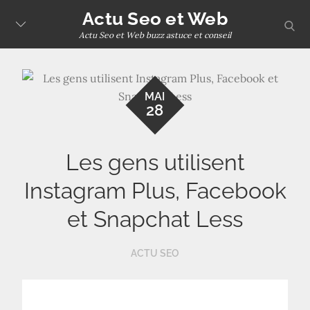
Skip
Actu Seo et Web
sear
to
Actu Seo et Web buzz astuce et conseil
content
MAI
28
Les gens utilisent
Instagram Plus, Facebook
et Snapchat Less
ACTU SEO