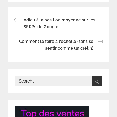
Navigation
Adieu à la position moyenne sur les
SERPs de Google
de
Comment le faire à l'échelle (sans se
l’article
sentir comme un crétin)
Search
for: