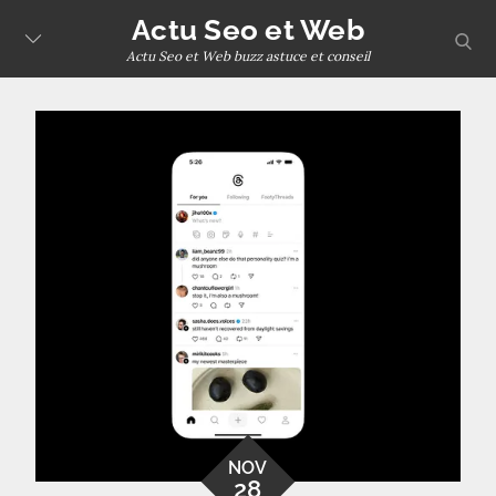
Skip
Actu Seo et Web
sear
to
Actu Seo et Web buzz astuce et conseil
content
NOV
28