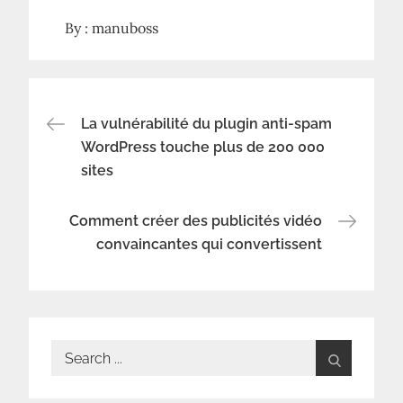
By :
manuboss
Navigation
La vulnérabilité du plugin anti-spam
WordPress touche plus de 200 000
sites
de
l’article
Comment créer des publicités vidéo
convaincantes qui convertissent
Search
for: